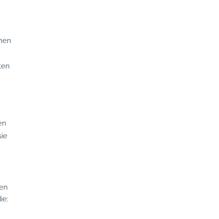
enen
ten
en
sie
hen
ie: