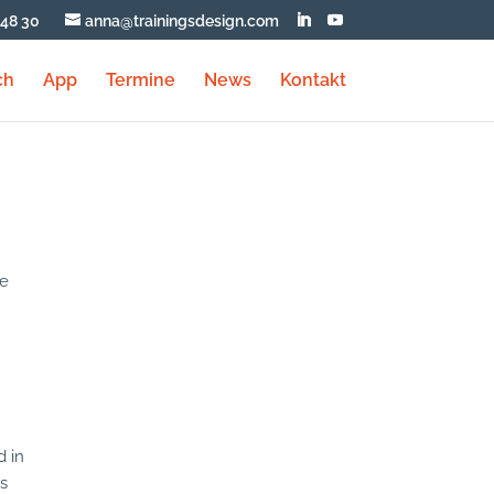
348 30
anna@trainingsdesign.com
ch
App
Termine
News
Kontakt
re
d in
s