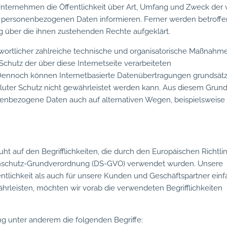
nternehmen die Öffentlichkeit über Art, Umfang und Zweck der
n personenbezogenen Daten informieren. Ferner werden betroff
g über die ihnen zustehenden Rechte aufgeklärt.
ntwortlicher zahlreiche technische und organisatorische Maßnahm
chutz der über diese Internetseite verarbeiteten
Dennoch können Internetbasierte Datenübertragungen grundsätz
oluter Schutz nicht gewährleistet werden kann. Aus diesem Grun
sonenbezogene Daten auch auf alternativen Wegen, beispielsweise
t auf den Begrifflichkeiten, die durch den Europäischen Richtli
enschutz-Grundverordnung (DS-GVO) verwendet wurden. Unsere
entlichkeit als auch für unsere Kunden und Geschäftspartner ein
ährleisten, möchten wir vorab die verwendeten Begrifflichkeiten
g unter anderem die folgenden Begriffe: