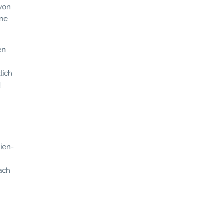
 von
ene
en
lich
d
nien-
fach