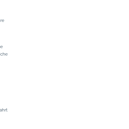
hre
se
iche
ahrt