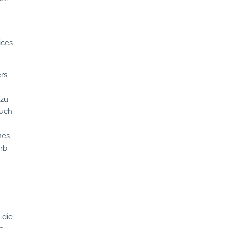
ices
ers
 zu
such
nes
orb
 die