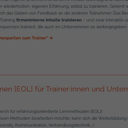
r wiederholten, eigenen Erfahrung, selbst zu trainieren. Gelernt
ch das Geben von Feedback an die anderen Teilnehmer. Das Beo
Training
firmeninterne Inhalte trainieren
– und zwar interaktiv 
equenzen trainiert, die auch im Unternehmen so weitergegeben
hexperten zum Trainer”
➔
rnen [EOL] für Trainer:innen und Unt
iner:in für erfahrungsorientierte Lernmethoden [EOL]!
tiven Methoden bearbeiten möchte, kann sich die Weiterbildung 
ersity, Kommunikation, Verhandlungstechnik,…)