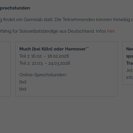
-Sprechstunden
g findet ein Gamelab statt. Die Teilnehmenden können freiwillig 
erfähig für Soloselbstständige aus Deutschland. Infos
hier
.
Much [bei Köln] oder Hannover**
Neu
Teil 1: 16.02. – 18.02.2028
sp
Teil 2: 22.03. – 24.03.2028
Tra
Jet
Online-Sprechstunden:
inf
tbd
tbd