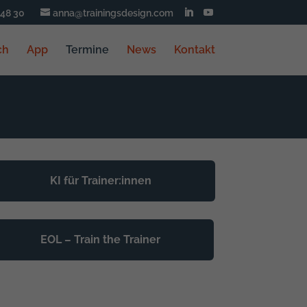
348 30
anna@trainingsdesign.com
ch
App
Termine
News
Kontakt
KI für Trainer:innen
EOL – Train the Trainer