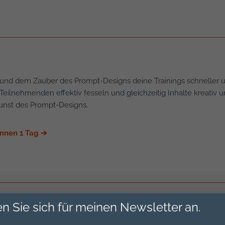
und dem Zauber des Prompt-Designs deine Trainings schneller und
 Teilnehmenden effektiv fesseln und gleichzeitig Inhalte kreativ
Kunst des Prompt-Designs.
innen 1 Tag
➔
®
ll [ZRM
] mit Wandern und Reflexion
n Sie sich für meinen Newsletter an.