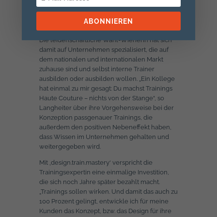
und designt sie Trainings für Unternehmen, mit
denen diese ihre Mitarbeiter selbst
ABONNIEREN
weiterentwickeln können.
Die leidenschaftliche Wahl-Wienerin hat sich
damit auf Unternehmen spezialisiert, die auf
dem nationalen und internationalen Markt
zuhause sind und selbst interne Trainer
ausbilden oder ausbilden wollen. „Ein Kollege
hat einmal zu mir gesagt: Du machst Trainings
Haute Couture – nichts von der Stange“, so
Langheiter über ihre Vorgehensweise bei der
Konzeption passgenauer Trainings, die
außerdem den positiven Nebeneffekt haben,
dass Wissen im Unternehmen gehalten und
weitergegeben wird.
Mit ‚design.train.mastery‘ verspricht die
Trainingsexpertin eine einmalige Investition,
die sich noch Jahre später bezahlt macht.
„Trainings sollen wirken. Und damit das auch zu
100 Prozent gelingt, entwickle ich für meine
Kunden das Konzept, bzw. das Design für ihre