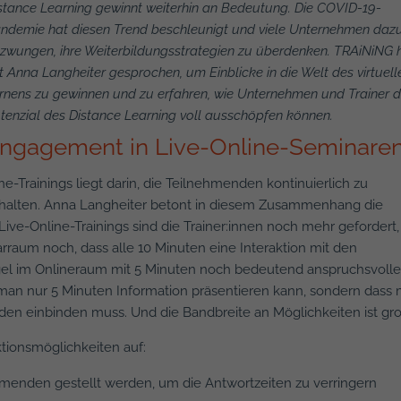
stance Learning gewinnt weiterhin an
Bedeutung. Die COVID-19-
ndemie hat diesen
Trend beschleunigt und viele Unternehmen
daz
zwungen, ihre Weiterbildungsstrategien
zu überdenken. TRAiNiNG 
t Anna
Langheiter gesprochen,
um Einblicke in die Welt des virtuell
rnens zu gewinnen und zu erfahren, wie
Unternehmen und Trainer 
tenzial des
Distance Learning voll ausschöpfen können.
ngagement in Live-Online-Seminare
e-Trainings liegt darin, die Teilnehmenden kontinuierlich zu
rhalten. Anna Langheiter betont in diesem Zusammenhang die
Live-Online-Trainings sind die Trainer:innen noch mehr gefordert,
narraum noch, dass alle 10 Minuten eine Interaktion mit den
egel im Onlineraum mit 5 Minuten noch bedeutend anspruchsvolle
man nur 5 Minuten Information präsentieren kann, sondern dass
den einbinden muss. Und die Bandbreite an Möglichkeiten ist gro
ktionsmöglichkeiten auf:
ehmenden gestellt werden, um die Antwortzeiten zu verringern