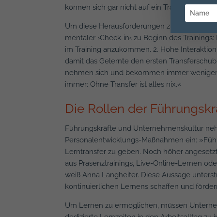
können sich gar nicht auf ein Training konzen
Um diese Herausforderungen zu bewältigen, 
mentaler ›Check-in‹ zu Beginn des Trainings:
im Training anzukommen. 2. Hohe Interaktion 
damit das Gelernte den ersten Transferschub 
nehmen sich und bekommen immer weniger Zei
immer: Ohne Transfer ist alles nix.«
Die Rollen der Führungskr
Führungskräfte und Unternehmenskultur nehm
Personalentwicklungs-Maßnahmen ein: »Führu
Lerntransfer zu geben. Noch höher angesetzt:
aus Präsenztrainings, Live-Online-Lernen od
weiß Anna Langheiter. Diese Aussage unterstr
kontinuierlichen Lernens schaffen und förder
Um Lernen zu ermöglichen, müssen Unterne
dedizierte Lernzeiten in den Arbeitsalltag zu 