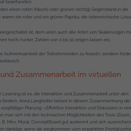
hat beantworten
en einen roten (falsch) oder grünen (richtig) Gegenstand in die
waren ein roter und ein grüner Paprika, die österreichische Lös
 eingeschaltet ist, dem seien auch alle Arten von Skalierungen mi
n hoch/runter, Zahlen von 0 bis 10 zeigen lassen etc.
die Aufmerksamkeit der Teilnehmenden zu fesseln, sondern förde
austausch.
n und Zusammenarbeit im virtuellen
 Learning ist es, die Interaktion und Zusammenarbeit unter den
u fördern. Anna Langheiter betont in diesem Zusammenhang die
gfältiger Planung: »Effektive Interaktion und Diskussion in ei
nn man sich mit den technischen Möglichkeiten des Tools (Zoom,
z. B. Miro, Mural, ConceptBoard gut auskennt und sich ausreichen
hen dankbar, wenn sie wegkommen vom erwarteten Frontalvortra