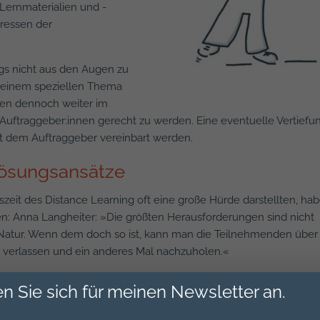
 Lernmaterialien und -
teressen der
ings nicht aus den Augen zu
 einem speziellen Thema
nnen dennoch weiter im
uftraggeber:innen gerecht zu werden. Eine eventuelle Vertiefu
t dem Auftraggeber vereinbart werden.
ösungsansätze
eit des Distance Learning oft eine große Hürde darstellten, ha
n: Anna Langheiter: »Die größten Herausforderungen sind nicht
 Natur. Wenn dem doch so ist, kann man die Teilnehmenden über
zu verlassen und ein anderes Mal nachzuholen.«
therausforderung in den Lernbedingungen der Teilnehmenden:
n Sie sich für meinen Newsletter an.
 nicht über gute Lernbedingungen wie Ort und/oder Zeit verfüge
ollegen, die Führungskräte oder gar die Kundschaft vorbeikomm