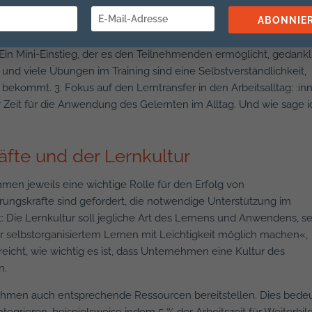
trieren.«
ABONNIE
schlägt Anna Langheiter mehrere Lösungsansätze vor: »1. Ein
 Ein Mini-Einstieg, der es den Teilnehmenden ermöglicht, gedankl
und viele Übungen im Training sind eine Selbstverständlichkeit,
bekommt. 3. Fokus auf den Lerntransfer in den Arbeitsalltag: :in
t für die Anwendung des Gelernten im Alltag. Und wie sage i
äfte und der Lernkultur
en jeweils eine wichtige Rolle für den Erfolg von
ngskräfte sind gefordert, die notwendige Unterstützung im
 Die Lernkultur soll jegliche Art des Lernens und Anwendens, se
er selbstorganisiertem Lernen mit Leichtigkeit möglich machen«,
eicht, wie wichtig es ist, dass Unternehmen eine Kultur des
n.
hmen auch entsprechende Ressourcen bereitstellen. Dies bedeu
integrieren, beispielsweise indem 5 % der Arbeitszeit für Weiterbi