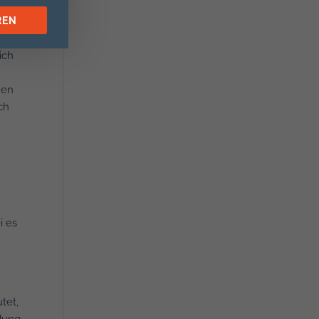
REN
ich
nen
ch
i es
tet,
ldung