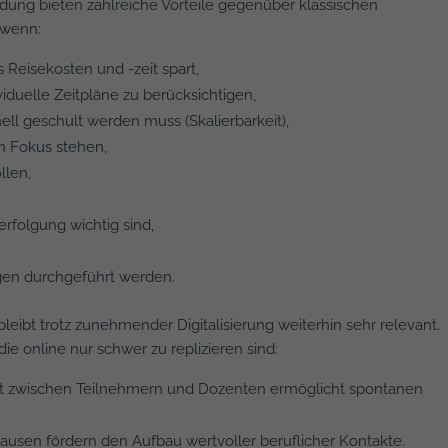
ldung bieten zahlreiche Vorteile gegenüber klassischen
, wenn:
 Reisekosten und -zeit spart,
viduelle Zeitpläne zu berücksichtigen,
ll geschult werden muss (Skalierbarkeit),
im Fokus stehen,
llen,
rfolgung wichtig sind,
,
gen durchgeführt werden.
leibt trotz zunehmender Digitalisierung weiterhin sehr relevant.
die online nur schwer zu replizieren sind:
takt zwischen Teilnehmern und Dozenten ermöglicht spontanen
ausen fördern den Aufbau wertvoller beruflicher Kontakte.