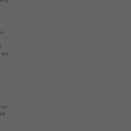
iv
r
 aus
 ich
hlt